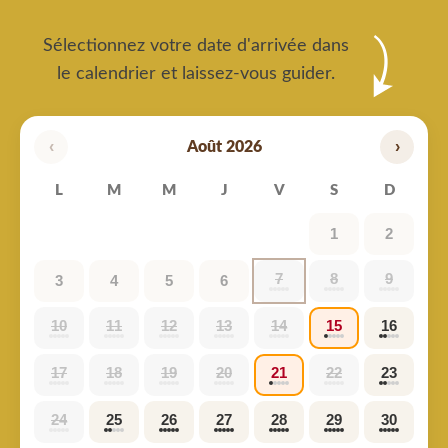
Sélectionnez votre date d'arrivée dans
le calendrier et laissez-vous guider.
‹
›
Août 2026
L
M
M
J
V
S
D
1
2
7
8
9
3
4
5
6
10
11
12
13
14
15
16
17
18
19
20
21
22
23
24
25
26
27
28
29
30